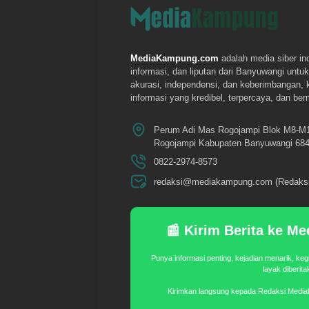
MediaKampung.com
adalah media siber in
informasi, dan liputan dari Banyuwangi un
akurasi, independensi, dan keberimbangan,
informasi yang kredibel, terpercaya, dan be
Perum Adi Mas Rogojampi Blok M8-M
Rogojampi Kabupaten Banyuwangi 684
0822-2974-8573
redaksi@mediakampung.com (Redaksi
📰 Kirim Berita ke 
Punya informasi penting, kejadian menarik, keg
layak diberit
Kirimkan langsung kepada Redaksi Medi