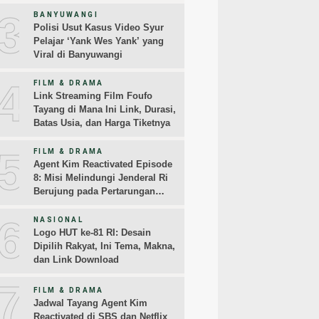
3
BANYUWANGI
Polisi Usut Kasus Video Syur
Pelajar ‘Yank Wes Yank’ yang
Viral di Banyuwangi
4
FILM & DRAMA
Link Streaming Film Foufo
Tayang di Mana Ini Link, Durasi,
Batas Usia, dan Harga Tiketnya
5
FILM & DRAMA
Agent Kim Reactivated Episode
8: Misi Melindungi Jenderal Ri
Berujung pada Pertarungan
Melawan Jangkrik
6
NASIONAL
Logo HUT ke-81 RI: Desain
Dipilih Rakyat, Ini Tema, Makna,
dan Link Download
7
FILM & DRAMA
Jadwal Tayang Agent Kim
Reactivated di SBS dan Netflix