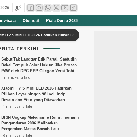
 2026
ariwisata
Otomotif
Piala Dunia 2026
 Mini LED 2026 Hadirkan Pilihan Layar hingga 98 Inci, Intip Desain dan Fitur y
ERITA TERKINI
Sebut Tak Langgar Etik Partai, Saefudin
Bakal Tempuh Jalur Hukum Jika Proses
PAW oleh DPC PPP Cilegon Versi Tohir
Dilanjutkan
1 menit yang lalu
Xiaomi TV S Mini LED 2026 Hadirkan
Pilihan Layar hingga 98 Inci, Intip
Desain dan Fitur yang Ditawarkan
11 menit yang lalu
BRIN Ungkap Mekanisme Rumit Tsunami
Pangandaran 2006 Melibatkan
Pergerakan Massa Bawah Laut
16 menit yang lalu