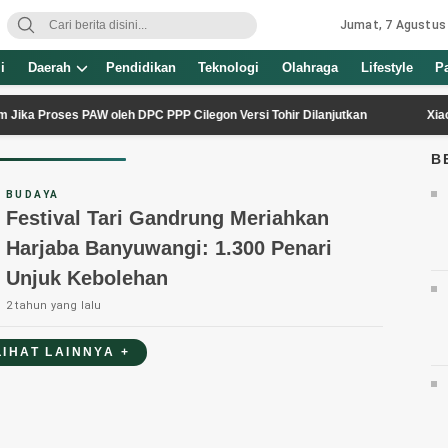
Jumat, 7 Agustus
i
Daerah
Pendidikan
Teknologi
Olahraga
Lifestyle
P
Proses PAW oleh DPC PPP Cilegon Versi Tohir Dilanjutkan
Xiaomi TV S
B
BUDAYA
Festival Tari Gandrung Meriahkan
Harjaba Banyuwangi: 1.300 Penari
Unjuk Kebolehan
2 tahun yang lalu
LIHAT LAINNYA +