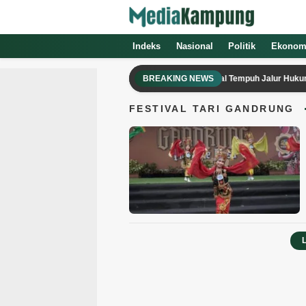
Media Kampung
Media Online Indonesia Terpercaya
Indeks
Nasional
Politik
Ekonom
Sebut Tak Langgar Etik Partai, Saefudin Bakal Tempuh Jalur Hukum Jika 
BREAKING NEWS
FESTIVAL TARI GANDRUNG