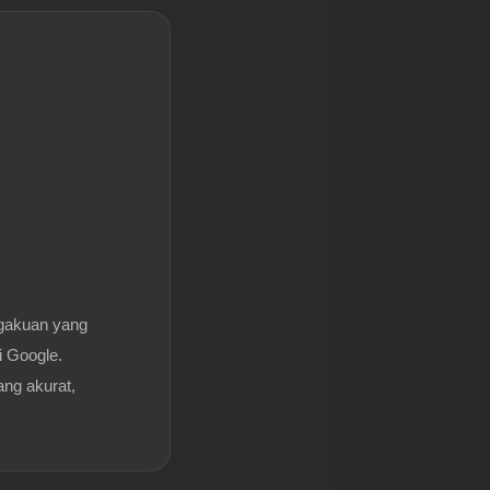
gakuan yang
i Google.
ang akurat,