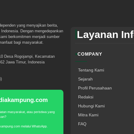
dependen yang menyajikan berita,
tuk Indonesia. Dengan mengedepankan
Layanan In
 kami berkomitmen menjadi sumber
rmanfaat bagi masyarakat.
COMPANY
10 Desa Rogojampi, Kecamatan
62 Jawa Timur, Indonesia
Tentang Kami
)
Sejarah
Profil Perusahaan
Redaksi
Mediakampung.com
Hubungi Kami
iatan masyarakat, atau peristiwa yang
Mitra Kami
akan?
FAQ
akampung.com melalui WhatsApp.