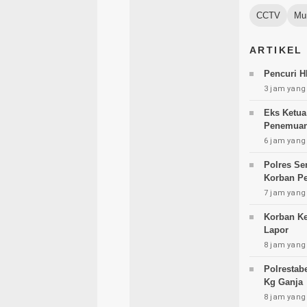
CCTV
Mu
ARTIKEL
Pencuri H
3 jam yang 
Eks Ketua
Penemuan 
6 jam yang 
Polres Se
Korban P
7 jam yang 
Korban Ke
Lapor
8 jam yang 
Polrestab
Kg Ganja
8 jam yang 