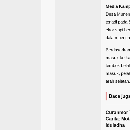
Media Kam
Desa
Muneng
terjadi pada 
ekor sapi be
dalam pencar
Berdasarka
masuk ke ka
tembok belak
masuk, pelak
arah selatan
Baca juga
Curanmor T
Carita: Mo
Iduladha