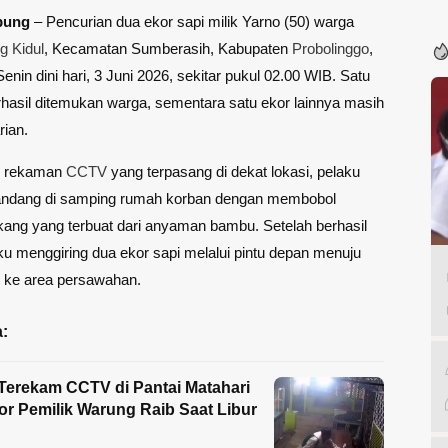
pung
– Pencurian dua ekor sapi milik Yarno (50) warga
 Kidul
, Kecamatan Sumberasih, Kabupaten
Probolinggo
,
Senin dini hari, 3 Juni 2026, sekitar pukul 02.00 WIB. Satu
rhasil ditemukan warga, sementara satu ekor lainnya masih
ian.
n rekaman
CCTV
yang terpasang di dekat lokasi, pelaku
ndang di samping rumah korban dengan membobol
ang yang terbuat dari anyaman bambu. Setelah berhasil
u menggiring dua ekor sapi melalui pintu depan menuju
, ke area persawahan.
:
erekam CCTV di Pantai Matahari
tor Pemilik Warung Raib Saat Libur