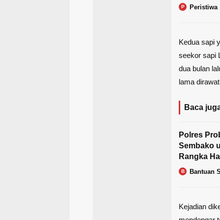
Peristiwa
P
Kedua sapi ya
seekor sapi 
dua bulan la
lama dirawat
Baca juga
Polres Pro
Sembako u
Rangka Ha
Bantuan S
B
Kejadian dik
mendengar t