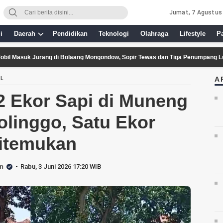
Jumat, 7 Agustus
i
Daerah
Pendidikan
Teknologi
Olahraga
Lifestyle
P
k Jurang di Bolaang Mongondow, Sopir Tewas dan Tiga Penumpang Luka Ringa
A
AL
2 Ekor Sapi di Muneng
olinggo, Satu Ekor
itemukan
n
Rabu, 3 Juni 2026 17:20 WIB