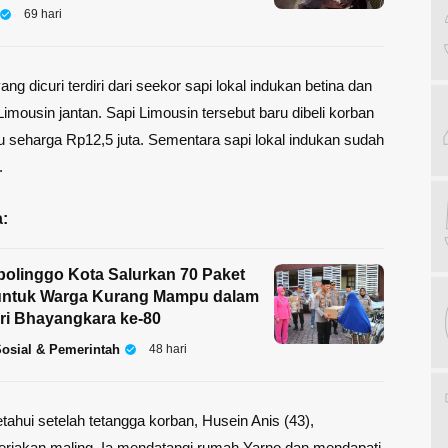
69 hari
ng dicuri terdiri dari seekor sapi lokal indukan betina dan
Limousin jantan. Sapi Limousin tersebut baru dibeli korban
lu seharga Rp12,5 juta. Sementara sapi lokal indukan sudah
.
:
bolinggo Kota Salurkan 70 Paket
ntuk Warga Kurang Mampu dalam
ri Bhayangkara ke-80
osial & Pemerintah
48 hari
etahui setelah tetangga korban, Husein Anis (43),
eriakan maling. Ia mendatangi rumah Yarno dan mendapati