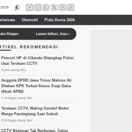
 2026
ariwisata
Otomotif
Piala Dunia 2026
n
Lawan Inflasi, Jepang Turunkan Pajak Makanan Jadi 1 Persen Mulai 
RTIKEL REKOMENDASI
Pencuri HP di Cikande Ditangkap Polisi
Usai Terekam CCTV
3 jam yang lalu
Anggota DPRD Jawa Timur Mahrus Ali
Ditahan KPK Terkait Kasus Suap Dana
Hibah APBD
1 minggu yang lalu
Terekam CCTV, Maling Gondol Motor
Warga Pandeglang Saat Subuh
2 minggu yang lalu
CCTV Restoran Tak Berfungsi, Calon