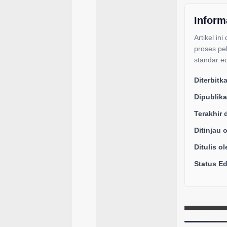
Inform
Artikel ini
proses pe
standar ed
Diterbitk
Dipublika
Terakhir 
Ditinjau 
Ditulis ol
Status Edi