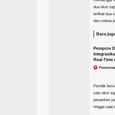
dua ekor sa
terlihat dua
dan celana 
Baca juga
Pemprov D
Integrasi
Real-Time 
Pemerint
P
Pemilik ber
satu ekor sa
pesantren ya
hingga saat 