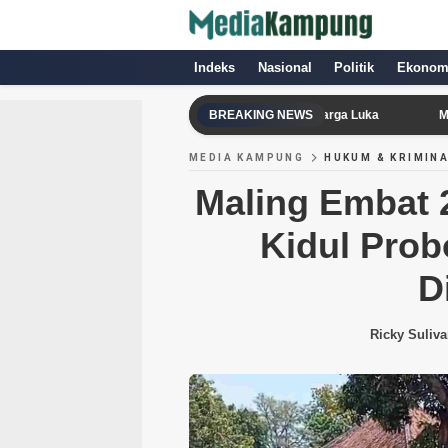
Indeks
Nasional
Politik
Ekonom
Milisi Houthi Serang Arab Saudi, 11 Warga Luka
BREAKING NEWS
Mobil Masu
MEDIA KAMPUNG
HUKUM & KRIMIN
Maling Embat 
Kidul Prob
D
Ricky Suliva