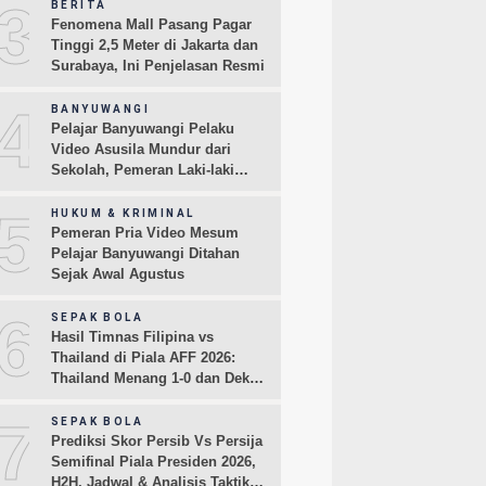
3
BERITA
Fenomena Mall Pasang Pagar
Tinggi 2,5 Meter di Jakarta dan
Surabaya, Ini Penjelasan Resmi
4
BANYUWANGI
Pelajar Banyuwangi Pelaku
Video Asusila Mundur dari
Sekolah, Pemeran Laki-laki
Sampaikan Permintaan Maaf
5
HUKUM & KRIMINAL
Pemeran Pria Video Mesum
Pelajar Banyuwangi Ditahan
Sejak Awal Agustus
6
SEPAK BOLA
Hasil Timnas Filipina vs
Thailand di Piala AFF 2026:
Thailand Menang 1-0 dan Dekati
Semifinal
7
SEPAK BOLA
Prediksi Skor Persib Vs Persija
Semifinal Piala Presiden 2026,
H2H, Jadwal & Analisis Taktik