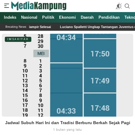
Indeks
Nasional
Politik
Ekonomi
Daerah
Pendidikan
Tekno
 ke-129 Hampir Selesai
Luciano Spalletti Ungkap Tantangan Juventus dalam M
Breaking News
IMSAKIYAH
Jadwal Subuh Hari Ini dan Tradisi Berburu Berkah Sejak Pagi
1 bulan yang lalu